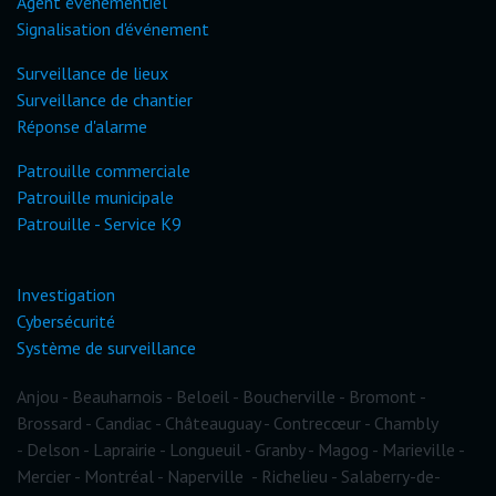
Agent événementiel
Signalisation d'événement
Surveillance de lieux
Surveillance de chantier
Réponse d'alarme
Patrouille commerciale
Patrouille municipale
Patrouille - Service K9
Investigation
Cybersécurité
Système de surveillance
Anjou
-
Beauharnois
-
Beloeil
-
Boucherville
-
Bromont
-
Brossard
-
Candiac
-
Châteauguay
-
Contrecœur
-
Chambly
-
Delson
-
Laprairie
-
Longueuil
-
Granby
-
Magog
-
Marieville
-
Mercier
-
Montréal
-
Naperville
-
Richelieu
-
Salaberry-de-