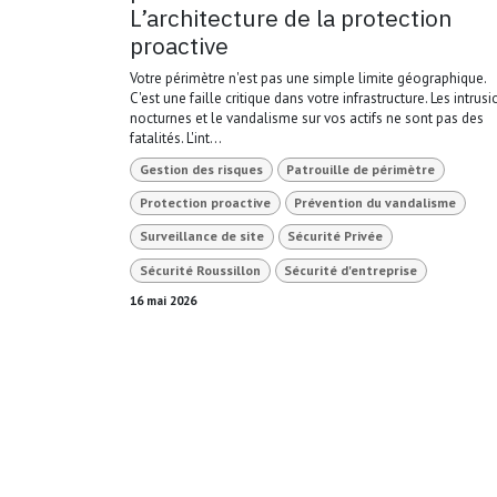
L’architecture de la protection
proactive
Votre périmètre n'est pas une simple limite géographique.
C'est une faille critique dans votre infrastructure. Les intrus
nocturnes et le vandalisme sur vos actifs ne sont pas des
fatalités. L'int...
Gestion des risques
Patrouille de périmètre
Protection proactive
Prévention du vandalisme
Surveillance de site
Sécurité Privée
Sécurité Roussillon
Sécurité d'entreprise
16 mai 2026