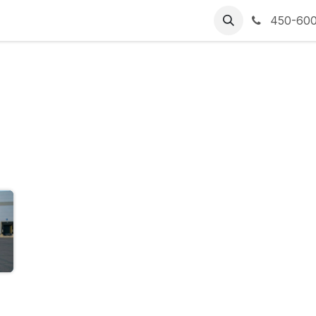
Emplois
À Propos
Blog
Nous joindre
450-600