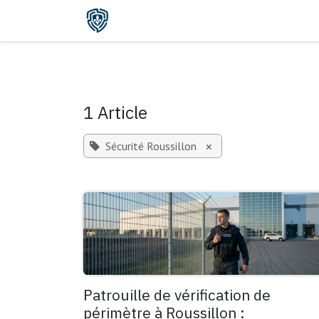
Se rendre au contenu
Accueil
Services
Soumission
1 Article
Sécurité Roussillon
×
Patrouille de vérification de
périmètre à Roussillon :